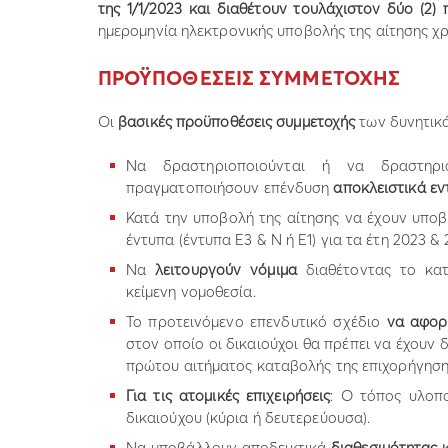
της 1/1/2023 και διαθέτουν τουλάχιστον δύο (2) π
ημερομηνία ηλεκτρονικής υποβολής της αίτησης 
ΠΡΟΫΠΟΘΕΣΕΙΣ ΣΥΜΜΕΤΟΧΗΣ
Οι
βασικές προϋποθέσεις συμμετοχής
των δυνητικά
Να δραστηριοποιούνται ή να δραστηρι
πραγματοποιήσουν επένδυση
αποκλειστικά εν
Κατά την υποβολή της αίτησης να έχουν υποβ
έντυπα (έντυπα Ε3 & Ν ή Ε1) για τα έτη 2023 &
Να
λειτουργούν νόμιμα
διαθέτοντας το κατ
κείμενη νομοθεσία.
Το προτεινόμενο επενδυτικό σχέδιο
να αφορ
στον οποίο οι δικαιούχοι θα πρέπει να έχουν
πρώτου αιτήματος καταβολής της επιχορήγηση
Για τις ατομικές επιχειρήσεις
: Ο τόπος υλοπο
δικαιούχου (κύρια ή δευτερεύουσα).
Να υποβάλλουν αποδεικτικά
διαθεσιμότητας 