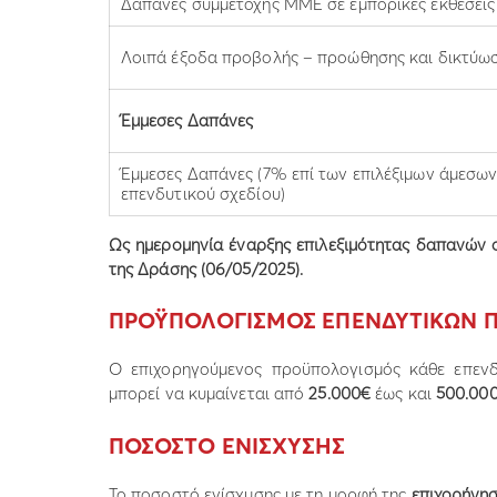
Δαπάνες συμμετοχής ΜΜΕ σε εμπορικές εκθέσεις
Λοιπά έξοδα προβολής – προώθησης και δικτύω
Έμμεσες Δαπάνες
Έμμεσες Δαπάνες (7% επί των επιλέξιμων άμεσω
επενδυτικού σχεδίου)
Ως ημερομηνία έναρξης επιλεξιμότητας δαπανών 
της Δράσης (06/05/2025).
ΠΡΟΫΠΟΛΟΓΙΣΜΟΣ ΕΠΕΝΔΥΤΙΚΩΝ 
Ο επιχορηγούμενος προϋπολογισμός κάθε επενδ
μπορεί να κυμαίνεται από
25.000€
έως και
500.00
ΠΟΣΟΣΤO ΕΝΙΣΧΥΣΗΣ
Το ποσοστό ενίσχυσης με τη μορφή της
επιχορήγη