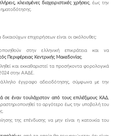
λήρεις, κλεισμένες διαχειριστικές χρήσεις
, έως την
χρηματοδότησης.
 δικαιούχων επιχειρήσεων είναι οι ακόλουθες:
οποιηθούν στην ελληνική επικράτεια και να
τός Περιφέρειας Κεντρικής Μακεδονίας
.
ληθεί και εκκαθαριστεί τα προσήκοντα φορολογικά
 2024 στην ΑΑΔΕ.
άλληλο έγγραφο αδειοδότησης, σύμφωνα με την
ά σε έναν τουλάχιστον από τους επιλέξιμους ΚΑΔ
,
 δραστηριοποιηθεί το αργότερο έως την υποβολή του
ς.
ίησης της επένδυσης να μην είναι η κατοικία του
κεφαλαίων
, από τα οποία θα τεκμηριώνεται ότι είναι