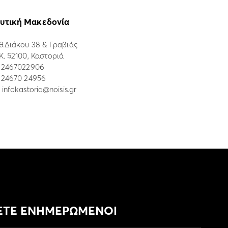
υτική Μακεδονία
θ.Διάκου 38 & Γραβιάς
.Κ. 52100, Καστοριά
:
2467022906
: 24670 24956
:
infokastoria@noisis.gr
ΕΤΕ ΕΝΗΜΕΡΩΜΕΝΟΙ