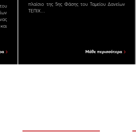
πλαίσιο της 5ης Φάσης του Ταμείου Δανείων
του
ΤΕΠΙΧ…
δίων
υνας
αι
ρα
Μάθε περισσότερα