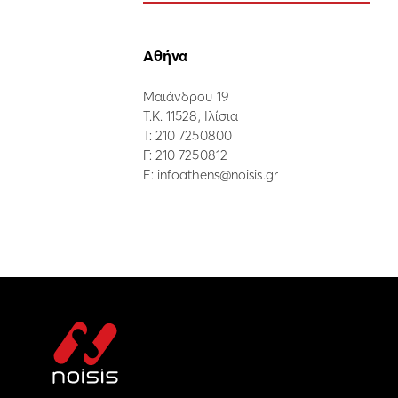
Αθήνα
Μαιάνδρου 19
Τ.Κ. 11528, Ιλίσια
Τ:
210 7250800
F: 210 7250812
E:
infoathens@noisis.gr