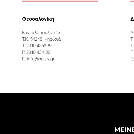
Θεσσαλονίκη
Δ
Κανελλοπούλου 15
Α
Τ.Κ. 54248, Κηφισιά
Τ
Τ:
2310 455299
Τ
F: 2310 434130
F
E:
info@noisis.gr
E
ΜΕΙΝ