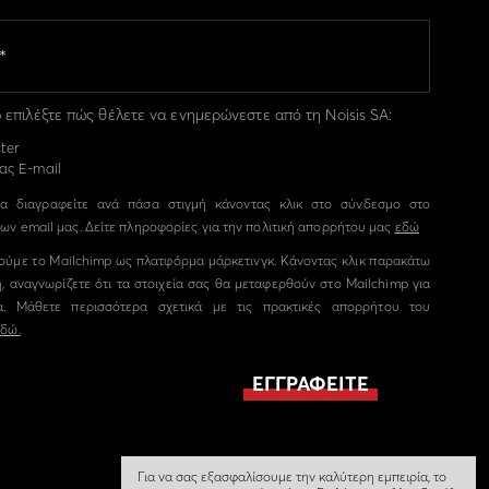
επιλέξτε πώς θέλετε να ενημερώνεστε από τη Noisis SA:
ter
ας E-mail
α διαγραφείτε ανά πάσα στιγμή κάνοντας κλικ στο σύνδεσμο στο
ων email μας. Δείτε πληροφορίες για την πολιτική απορρήτου μας
εδώ
ούμε το Mailchimp ως πλατφόρμα μάρκετινγκ. Κάνοντας κλικ παρακάτω
, αναγνωρίζετε ότι τα στοιχεία σας θα μεταφερθούν στο Mailchimp για
α. Μάθετε περισσότερα σχετικά με τις πρακτικές απορρήτου του
εδώ.
Για να σας εξασφαλίσουμε την καλύτερη εμπειρία, το