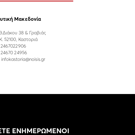
υτική Μακεδονία
θ.Διάκου 38 & Γραβιάς
.Κ. 52100, Καστοριά
:
2467022906
: 24670 24956
:
infokastoria@noisis.gr
ΕΤΕ ΕΝΗΜΕΡΩΜΕΝΟΙ