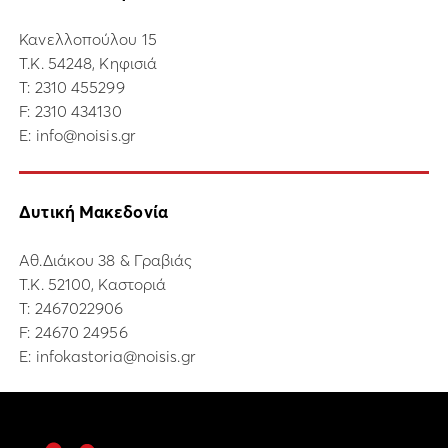
Κανελλοπούλου 15
Τ.Κ. 54248, Κηφισιά
Τ:
2310 455299
F: 2310 434130
E:
info@noisis.gr
Δυτική Μακεδονία
Αθ.Διάκου 38 & Γραβιάς
Τ.Κ. 52100, Καστοριά
Τ:
2467022906
F: 24670 24956
E:
infokastoria@noisis.gr