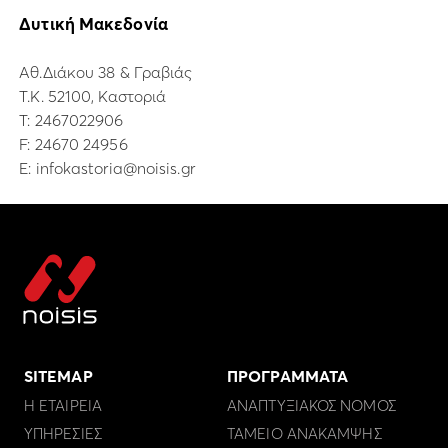
Δυτική Μακεδονία
Αθ.Διάκου 38 & Γραβιάς
Τ.Κ. 52100, Καστοριά
Τ:
2467022906
F: 24670 24956
E:
infokastoria@noisis.gr
SITEMAP
ΠΡΟΓΡΑΜΜΑΤΑ
Η ΕΤΑΙΡΕΙΑ
ΑΝΑΠΤΥΞΙΑΚΟΣ ΝΟΜΟΣ
ΥΠΗΡΕΣΙΕΣ
ΤΑΜΕΙΟ ΑΝΑΚΑΜΨΗΣ