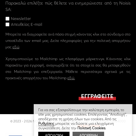
Παρακαλώ επιλέξτε πώς θέλετε να ενημερώνεστε από τη Noisis
SA:
Newsletter
Απευθείας E-mail
Μπορείτε να διαγραφείτε ανά πάσα στιγμή κάνοντας κλικ στο σύνδεσμο στο
υποσέλιδο των email μας. Δείτε πληροφορίες για την πολιτική απορρήτου
μας
εδώ
Χρησιμοποιούμε το Mailchimp ως πλατφόρμα μάρκετινγκ. Κάνοντας κλικ
παρακάτω για εγγραφή, αναγνωρίζετε ότι τα στοιχεία σας θα μεταφερθούν
στο Mailchimp για επεξεργασία. Μάθετε περισσότερα σχετικά με τις
πρακτικές απορρήτου του Mailchimp
εδώ.
Για να σας εξασφαλίσουμε την καλύτερη εμπειρία, το
site μας χρησιμοποιεί cookies. Επιλέγοντας "Αποδοχή",
αποδέχεστε τη χρήση όλων των cookies. Από τις
© 2023 - 2026 NOISIS - ALL RIGHTS RESERVED | ΑΡ. Γ.Ε.ΜΗ 058224804000
Ρυθμίσεις
μπορείτε να δώσετε μια ελεγχόμενη
DESIGN & DEVELOPMENT
WEBOLUTION
συγκατάθεση. Δείτε την
Πολιτική Cookies
.
ΑΠΟΔΟΧΗ
ΑΠΟΡΡΙΨΗ