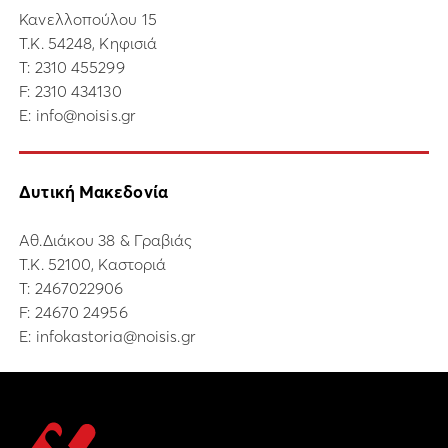
Κανελλοπούλου 15
Τ.Κ. 54248, Κηφισιά
Τ:
2310 455299
F: 2310 434130
E:
info@noisis.gr
Δυτική Μακεδονία
Αθ.Διάκου 38 & Γραβιάς
Τ.Κ. 52100, Καστοριά
Τ:
2467022906
F: 24670 24956
E:
infokastoria@noisis.gr