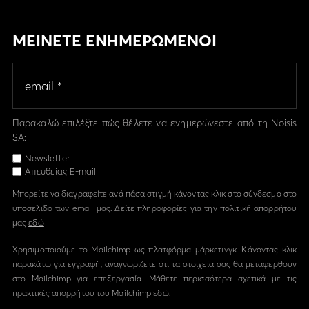
ΜΕΙΝΕΤΕ ΕΝΗΜΕΡΩΜΕΝΟΙ
Παρακαλώ επιλέξτε πώς θέλετε να ενημερώνεστε από τη Noisis
SA:
Newsletter
Απευθείας E-mail
Μπορείτε να διαγραφείτε ανά πάσα στιγμή κάνοντας κλικ στο σύνδεσμο στο
υποσέλιδο των email μας. Δείτε πληροφορίες για την πολιτική απορρήτου
μας
εδώ
Χρησιμοποιούμε το Mailchimp ως πλατφόρμα μάρκετινγκ. Κάνοντας κλικ
παρακάτω για εγγραφή, αναγνωρίζετε ότι τα στοιχεία σας θα μεταφερθούν
στο Mailchimp για επεξεργασία. Μάθετε περισσότερα σχετικά με τις
πρακτικές απορρήτου του Mailchimp
εδώ.