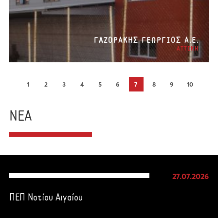
ΓΑΖΟΡΑΚΗΣ ΓΕΩΡΓΙΟΣ Α.Ε.
ΑΤΤΙΚΗ
1
2
3
4
5
6
7
8
9
10
ΝΕΑ
27.07.2026
ΠΕΠ Νοτίου Αιγαίου