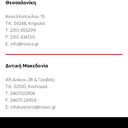
Θεσσαλονίκη
Κανελλοπούλου 15
Τ.Κ. 54248, Κηφισιά
Τ:
2310 455299
F: 2310 434130
E:
info@noisis.gr
Δυτική Μακεδονία
Αθ.Διάκου 38 & Γραβιάς
Τ.Κ. 52100, Καστοριά
Τ:
2467022906
F: 24670 24956
E:
infokastoria@noisis.gr