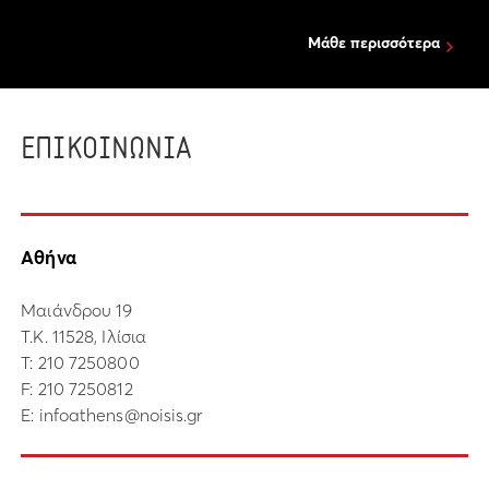
Μάθε περισσότερα
ΕΠΙΚΟΙΝΩΝΙΑ
Αθήνα
Μαιάνδρου 19
Τ.Κ. 11528, Ιλίσια
Τ:
210 7250800
F: 210 7250812
E:
infoathens@noisis.gr