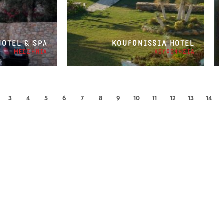
HOTEL & SPA
KOUFONISSIA HOTEL
ΜΕΣΣΗΝΙΑ
ΚΟΥΦΟΝΗΣΙΑ
3
4
5
6
7
8
9
10
11
12
13
14