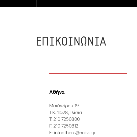
ΕΠΙΚΟΙΝΩΝΙΑ
Αθήνα
Μαιάνδρου 19
Τ.Κ. 11528, Ιλίσια
Τ:
210 7250800
F: 210 7250812
E:
infoathens@noisis.gr