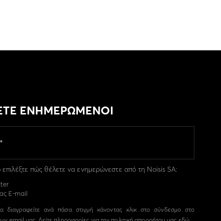
ΕΤΕ ΕΝΗΜΕΡΩΜΕΝΟΙ
επιλέξτε πώς θέλετε να ενημερώνεστε από τη Noisis SA:
ter
ας E-mail
α διαγραφείτε ανά πάσα στιγμή κάνοντας κλικ στο σύνδεσμο στο
ων email μας. Δείτε πληροφορίες για την πολιτική απορρήτου μας
εδώ