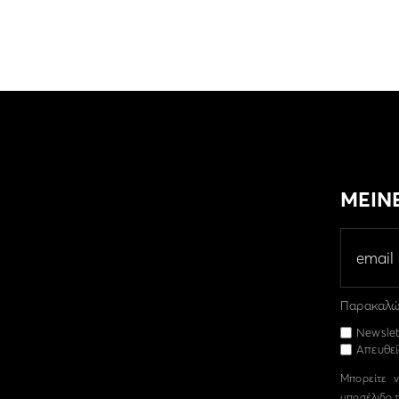
ΜΕΙΝ
Παρακαλώ 
Newslet
Απευθεί
Μπορείτε ν
υποσέλιδο τ