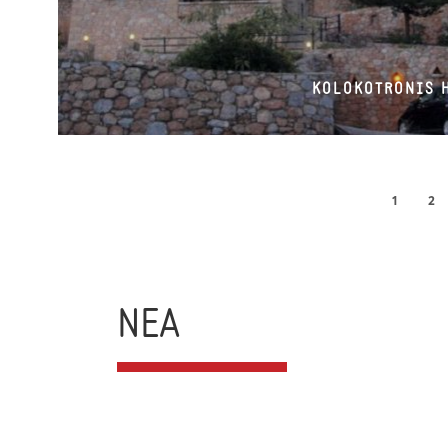
KOLOKOTRONIS 
1
2
ΝΕΑ