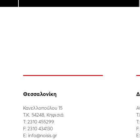
Θεσσαλονίκη
Δ
Κανελλοπούλου 15
Α
Τ.Κ. 54248, Κηφισιά
Τ
Τ:
2310 455299
Τ
F: 2310 434130
F
E:
info@noisis.gr
E