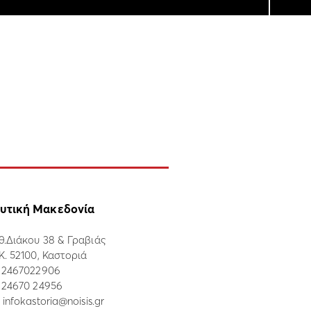
υτική Μακεδονία
θ.Διάκου 38 & Γραβιάς
.Κ. 52100, Καστοριά
:
2467022906
: 24670 24956
:
infokastoria@noisis.gr