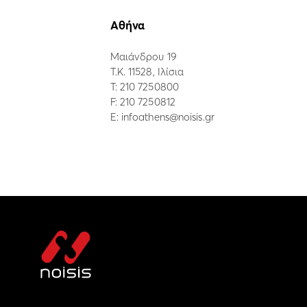
Αθήνα
Μαιάνδρου 19
Τ.Κ. 11528, Ιλίσια
Τ:
210 7250800
F: 210 7250812
E:
infoathens@noisis.gr