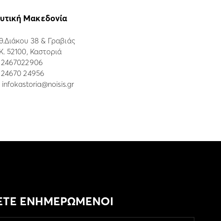
υτική Μακεδονία
θ.Διάκου 38 & Γραβιάς
.Κ. 52100, Καστοριά
:
2467022906
: 24670 24956
:
infokastoria@noisis.gr
ΕΤΕ ΕΝΗΜΕΡΩΜΕΝΟΙ