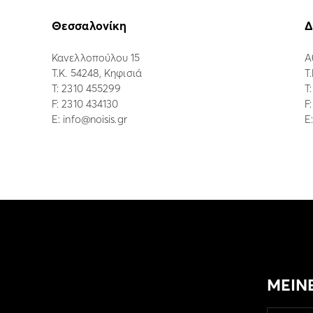
Θεσσαλονίκη
Δ
Κανελλοπούλου 15
Α
Τ.Κ. 54248, Κηφισιά
Τ
Τ:
2310 455299
Τ
F: 2310 434130
F
E:
info@noisis.gr
E
ΜΕΙΝ