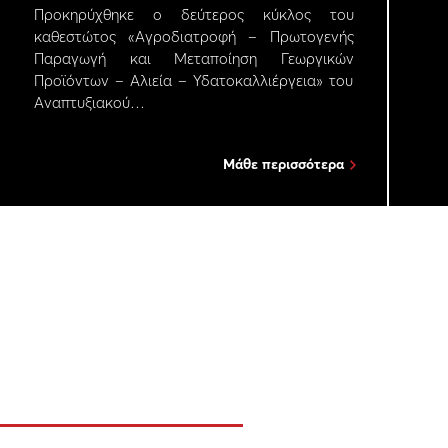
Προκηρύχθηκε ο δεύτερος κύκλος του
καθεστώτος «Αγροδιατροφή – Πρωτογενής
Παραγωγή και Μεταποίηση Γεωργικών
Προϊόντων – Αλιεία – Υδατοκαλλιέργεια» του
Αναπτυξιακού…
Μάθε περισσότερα