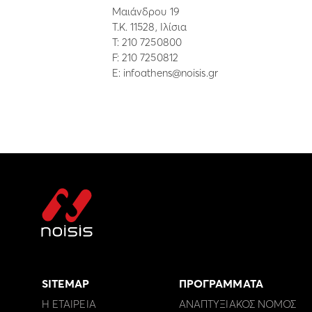
Μαιάνδρου 19
Τ.Κ. 11528, Ιλίσια
Τ:
210 7250800
F: 210 7250812
E:
infoathens@noisis.gr
SITEMAP
ΠΡΟΓΡΑΜΜΑΤΑ
Η ΕΤΑΙΡΕΙΑ
ΑΝΑΠΤΥΞΙΑΚΟΣ ΝΟΜΟΣ