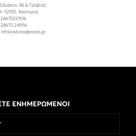
θ.Διάκου 38 & Γραβιάς
.Κ. 52100, Καστοριά
:
2467022906
: 24670 24956
:
infokastoria@noisis.gr
ΕΤΕ ΕΝΗΜΕΡΩΜΕΝΟΙ