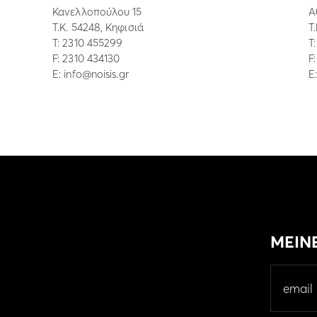
Κανελλοπούλου 15
Α
Τ.Κ. 54248, Κηφισιά
Τ
Τ:
2310 455299
Τ
F: 2310 434130
F
E:
info@noisis.gr
E
ΜΕΙΝ