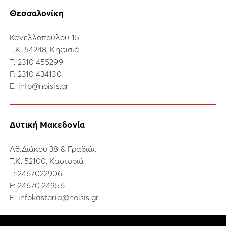
Θεσσαλονίκη
Κανελλοπούλου 15
Τ.Κ. 54248, Κηφισιά
Τ:
2310 455299
F: 2310 434130
E:
info@noisis.gr
Δυτική Μακεδονία
Αθ.Διάκου 38 & Γραβιάς
Τ.Κ. 52100, Καστοριά
Τ:
2467022906
F: 24670 24956
E:
infokastoria@noisis.gr