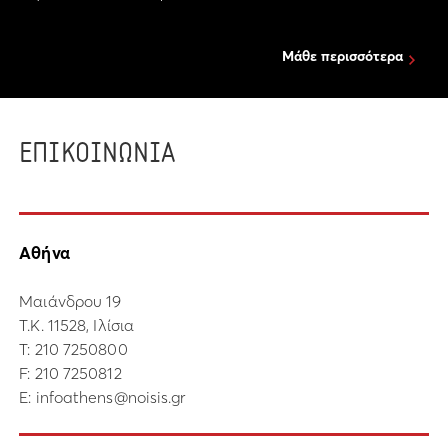
Μάθε περισσότερα
ΕΠΙΚΟΙΝΩΝΙΑ
Αθήνα
Μαιάνδρου 19
Τ.Κ. 11528, Ιλίσια
Τ:
210 7250800
F: 210 7250812
E:
infoathens@noisis.gr