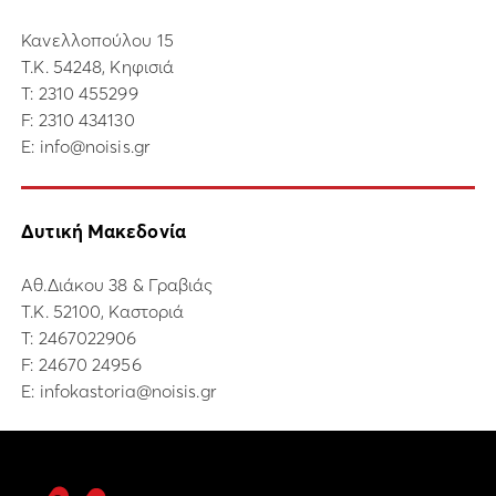
Κανελλοπούλου 15
Τ.Κ. 54248, Κηφισιά
Τ:
2310 455299
F: 2310 434130
E:
info@noisis.gr
Δυτική Μακεδονία
Αθ.Διάκου 38 & Γραβιάς
Τ.Κ. 52100, Καστοριά
Τ:
2467022906
F: 24670 24956
E:
infokastoria@noisis.gr