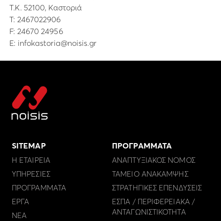
Τ.Κ. 52100, Καστοριά
Τ:
2467022906
F: 24670 24956
E:
infokastoria@noisis.gr
SITEMAP
ΠΡΟΓΡΑΜΜΑΤΑ
Η ΕΤΑΙΡΕΙΑ
ΑΝΑΠΤΥΞΙΑΚΟΣ ΝΟΜΟΣ
ΥΠΗΡΕΣΙΕΣ
ΤΑΜΕΙΟ ΑΝΑΚΑΜΨΗΣ
ΠΡΟΓΡΑΜΜΑΤΑ
ΣΤΡΑΤΗΓΙΚΕΣ ΕΠΕΝΔΥΣΕΙΣ
ΕΡΓΑ
ΕΣΠΑ / ΠΕΡΙΦΕΡΕΙΑΚΑ /
ΑΝΤΑΓΩΝΙΣΤΙΚΟΤΗΤΑ
ΝΕΑ