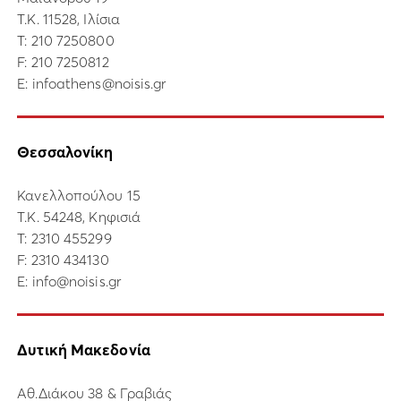
Τ.Κ. 11528, Ιλίσια
Τ:
210 7250800
F: 210 7250812
E:
infoathens@noisis.gr
Θεσσαλονίκη
Κανελλοπούλου 15
Τ.Κ. 54248, Κηφισιά
Τ:
2310 455299
F: 2310 434130
E:
info@noisis.gr
Δυτική Μακεδονία
Αθ.Διάκου 38 & Γραβιάς