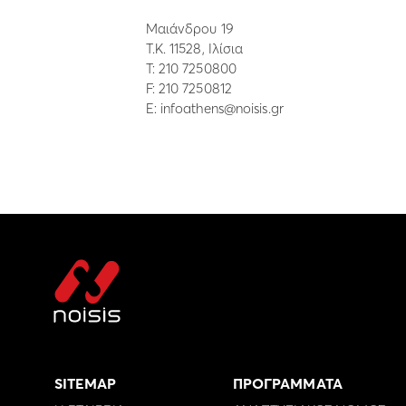
Μαιάνδρου 19
Τ.Κ. 11528, Ιλίσια
Τ:
210 7250800
F: 210 7250812
E:
infoathens@noisis.gr
SITEMAP
ΠΡΟΓΡΑΜΜΑΤΑ