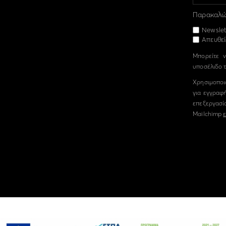
Παρακαλώ 
Newslet
Απευθεί
Μπορείτε ν
υποσέλιδο τ
Χρησιμοποι
για εγγραφή
επεξεργασί
Mailchimp