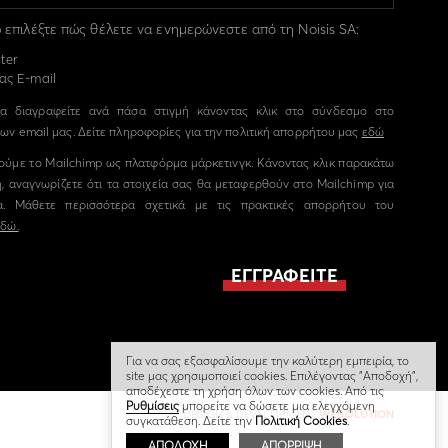
επιλέξτε πώς θέλετε να ενημερώνεστε από τη Noisis SA:
ter
ας E-mail
α διαγραφείτε ανά πάσα στιγμή κάνοντας κλικ στο σύνδεσμο στο
ων email μας. Δείτε πληροφορίες για την πολιτική απορρήτου μας
εδώ
ούμε το Mailchimp ως πλατφόρμα μάρκετινγκ. Κάνοντας κλικ παρακάτω
, αναγνωρίζετε ότι τα στοιχεία σας θα μεταφερθούν στο Mailchimp για
α. Μάθετε περισσότερα σχετικά με τις πρακτικές απορρήτου του
εδώ.
Για να σας εξασφαλίσουμε την καλύτερη εμπειρία, το
site μας χρησιμοποιεί cookies. Επιλέγοντας "Αποδοχή",
αποδέχεστε τη χρήση όλων των cookies. Από τις
Ρυθμίσεις
μπορείτε να δώσετε μια ελεγχόμενη
DESIGN & DEVELOPMENT
WEBOLUTION
συγκατάθεση. Δείτε την
Πολιτική Cookies
.
ΑΠΟΔΟΧΗ
ΑΠΟΡΡΙΨΗ