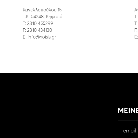
Κανελλοπούλου 15
Α
Τ.Κ. 54248, Κηφισιά
Τ
Τ:
2310 455299
Τ
F: 2310 434130
F
E:
info@noisis.gr
E
ΜΕΙΝ