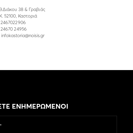
θ.Διάκου 38 & Γραβιάς
.Κ. 52100, Καστοριά
:
2467022906
: 24670 24956
:
infokastoria@noisis.gr
ΕΤΕ ΕΝΗΜΕΡΩΜΕΝΟΙ