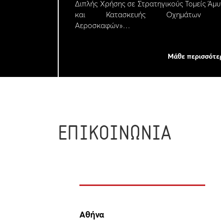
Διπλής Χρήσης σε Στρατηγικούς Τομείς Άμ
και Κατασκευής Οχημάτων κ
Αεροσκαφών»…
Μάθε περισσότε
ΕΠΙΚΟΙΝΩΝΙΑ
Αθήνα