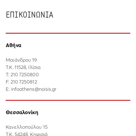
ΕΠΙΚΟΙΝΩΝΙΑ
Αθήνα
Μαιάνδρου 19
Τ.Κ. 11528, Ιλίσια
Τ:
210 7250800
F: 210 7250812
E:
infoathens@noisis.gr
Θεσσαλονίκη
Κανελλοπούλου 15
Τ.Κ. 54248, Κηφισιά