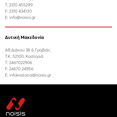
Τ:
2310 455299
F: 2310 434130
E:
info@noisis.gr
Δυτική Μακεδονία
Αθ.Διάκου 38 & Γραβιάς
Τ.Κ. 52100, Καστοριά
Τ:
2467022906
F: 24670 24956
E:
infokastoria@noisis.gr