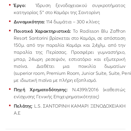
Έργο:
Ίδρυση ξενοδοχειακού συγκροτήματος
κατηγορίας 5* στο Καμάρι της Σαντορίνη
Δυναμικότητα:
114 δωμάτια – 300 κλίνες
Ποιοτικά Χαρακτηριστικά:
Το Radisson Blu Zaffron
Resort Santorini βρίσκεται στο Καμάρι, σε απόσταση
150μ. από την παραλία Καμάρι και 2,4χλμ. από την
παραλία της Περίσσας. Προσφέρει γυμναστήριο,
μπαρ, 24ωρη ρεσεψιόν, εστιατόριο και εξωτερική
πισίνα. Διαθέτει μια ποικιλία δωματίων
(superior room, Premium Room, Junior Suite, Suite, Peni
με ιδιωτική πισίνα με πλήρη εξοπλισμό.
Πηγή Χρηματοδότησης:
Ν.4399/2016 (καθεστώς
ενίσχυσης Γενικής Επιχειρηματικότητας)
Πελάτης
: L.S. ΣΑΝΤΟΡΙΝΗ ΚΑΜΑΡΙ ΞΕΝΟΔΟΧΕΙΑΚΗ
Α.Ε