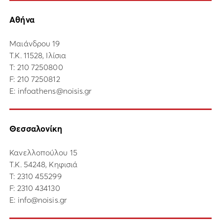
Αθήνα
Μαιάνδρου 19
Τ.Κ. 11528, Ιλίσια
Τ:
210 7250800
F: 210 7250812
E:
infoathens@noisis.gr
Θεσσαλονίκη
Κανελλοπούλου 15
Τ.Κ. 54248, Κηφισιά
Τ:
2310 455299
F: 2310 434130
E:
info@noisis.gr