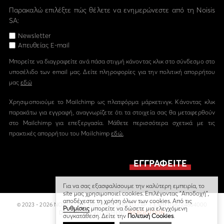
Παρακαλώ επιλέξτε πώς θέλετε να ενημερώνεστε από τη Noisis
SA:
Newsletter
Απευθείας E-mail
Μπορείτε να διαγραφείτε ανά πάσα στιγμή κάνοντας κλικ στο σύνδεσμο στο
υποσέλιδο των email μας. Δείτε πληροφορίες για την πολιτική απορρήτου
μας
εδώ
Χρησιμοποιούμε το Mailchimp ως πλατφόρμα μάρκετινγκ. Κάνοντας κλικ
παρακάτω για εγγραφή, αναγνωρίζετε ότι τα στοιχεία σας θα μεταφερθούν
στο Mailchimp για επεξεργασία. Μάθετε περισσότερα σχετικά με τις
πρακτικές απορρήτου του Mailchimp
εδώ.
Για να σας εξασφαλίσουμε την καλύτερη εμπειρία, το
site μας χρησιμοποιεί cookies. Επιλέγοντας "Αποδοχή",
αποδέχεστε τη χρήση όλων των cookies. Από τις
© 2023 - 2026 NOISIS - ALL RIGHTS RESERVED | ΑΡ. Γ.Ε.ΜΗ 058224804000
Ρυθμίσεις
μπορείτε να δώσετε μια ελεγχόμενη
DESIGN & DEVELOPMENT
WEBOLUTION
συγκατάθεση. Δείτε την
Πολιτική Cookies
.