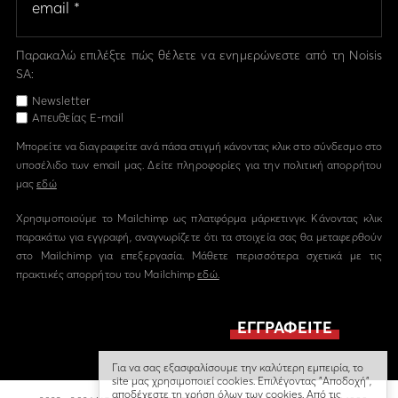
Παρακαλώ επιλέξτε πώς θέλετε να ενημερώνεστε από τη Noisis
SA:
Newsletter
Απευθείας E-mail
Μπορείτε να διαγραφείτε ανά πάσα στιγμή κάνοντας κλικ στο σύνδεσμο στο
υποσέλιδο των email μας. Δείτε πληροφορίες για την πολιτική απορρήτου
μας
εδώ
Χρησιμοποιούμε το Mailchimp ως πλατφόρμα μάρκετινγκ. Κάνοντας κλικ
παρακάτω για εγγραφή, αναγνωρίζετε ότι τα στοιχεία σας θα μεταφερθούν
στο Mailchimp για επεξεργασία. Μάθετε περισσότερα σχετικά με τις
πρακτικές απορρήτου του Mailchimp
εδώ.
Για να σας εξασφαλίσουμε την καλύτερη εμπειρία, το
site μας χρησιμοποιεί cookies. Επιλέγοντας "Αποδοχή",
αποδέχεστε τη χρήση όλων των cookies. Από τις