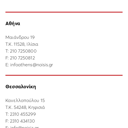
Αθήνα
Μαιάνδρου 19
Τ.Κ. 11528, Ιλίσια
Τ:
210 7250800
F: 210 7250812
E:
infoathens@noisis.gr
Θεσσαλονίκη
Κανελλοπούλου 15
Τ.Κ. 54248, Κηφισιά
Τ:
2310 455299
F: 2310 434130
E:
info@noisis.gr