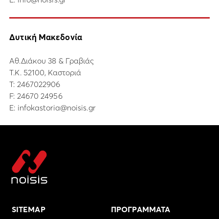
Δυτική Μακεδονία
Αθ.Διάκου 38 & Γραβιάς
Τ.Κ. 52100, Καστοριά
Τ:
2467022906
F: 24670 24956
E:
infokastoria@noisis.gr
SITEMAP
ΠΡΟΓΡΑΜΜΑΤΑ