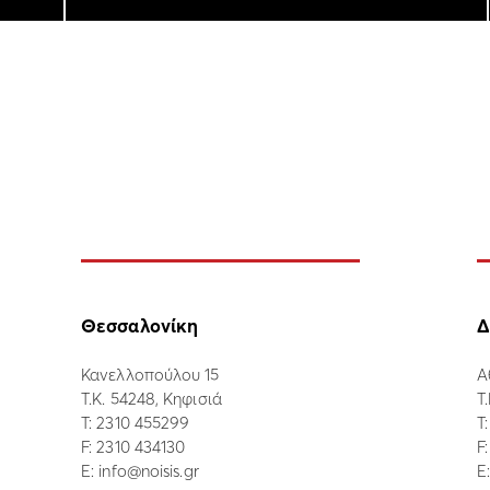
Θεσσαλονίκη
Δ
Κανελλοπούλου 15
Α
Τ.Κ. 54248, Κηφισιά
Τ
Τ:
2310 455299
Τ
F: 2310 434130
F
E:
info@noisis.gr
E