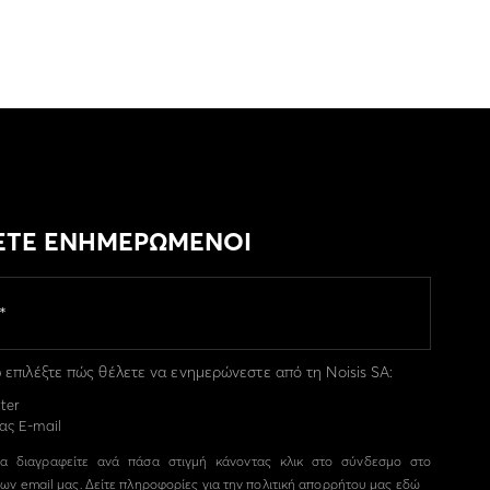
ΕΤΕ ΕΝΗΜΕΡΩΜΕΝΟΙ
επιλέξτε πώς θέλετε να ενημερώνεστε από τη Noisis SA:
ter
ας E-mail
α διαγραφείτε ανά πάσα στιγμή κάνοντας κλικ στο σύνδεσμο στο
ων email μας. Δείτε πληροφορίες για την πολιτική απορρήτου μας
εδώ