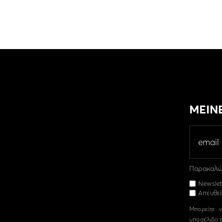
ΜΕΙΝ
Παρακαλώ 
Newslet
Απευθεί
Μπορείτε ν
υποσέλιδο τ