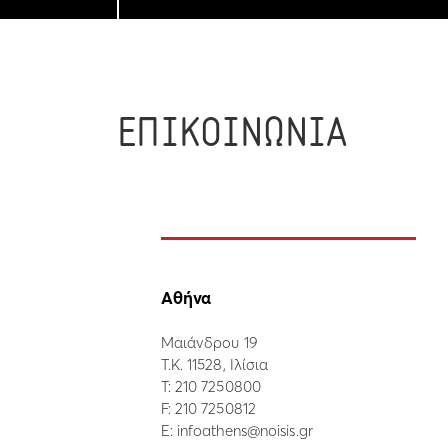
ΕΠΙΚΟΙΝΩΝΙΑ
Αθήνα
Μαιάνδρου 19
Τ.Κ. 11528, Ιλίσια
Τ:
210 7250800
F: 210 7250812
E:
infoathens@noisis.gr