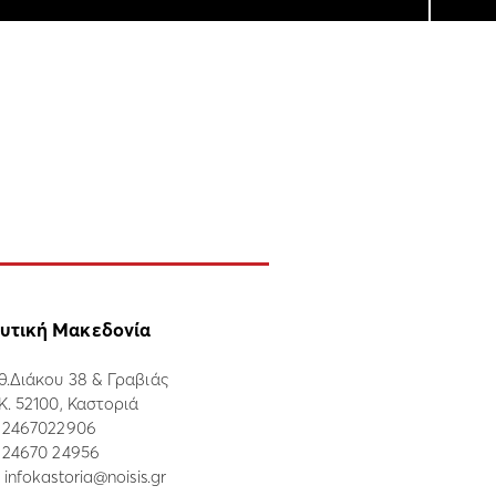
υτική Μακεδονία
θ.Διάκου 38 & Γραβιάς
.Κ. 52100, Καστοριά
:
2467022906
: 24670 24956
:
infokastoria@noisis.gr