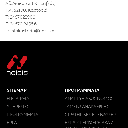
Αθ.Διάκου 38 & Γραβιάς
Τ.Κ. 52100, Καστοριά
Τ:
2467022906
F: 24670 24956
E:
infokastoria@noisis.gr
SITEMAP
ΠΡΟΓΡΑΜΜΑΤΑ
Η ΕΤΑΙΡΕΙΑ
ΑΝΑΠΤΥΞΙΑΚΟΣ ΝΟΜΟΣ
ΥΠΗΡΕΣΙΕΣ
ΤΑΜΕΙΟ ΑΝΑΚΑΜΨΗΣ
ΠΡΟΓΡΑΜΜΑΤΑ
ΣΤΡΑΤΗΓΙΚΕΣ ΕΠΕΝΔΥΣΕΙΣ
ΕΡΓΑ
ΕΣΠΑ / ΠΕΡΙΦΕΡΕΙΑΚΑ /