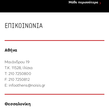
Μάθε περισσότερα
ΕΠΙΚΟΙΝΩΝΙΑ
Αθήνα
Μαιάνδρου 19
Τ.Κ. 11528, Ιλίσια
Τ:
210 7250800
F: 210 7250812
E:
infoathens@noisis.gr
Θεσσαλονίκη