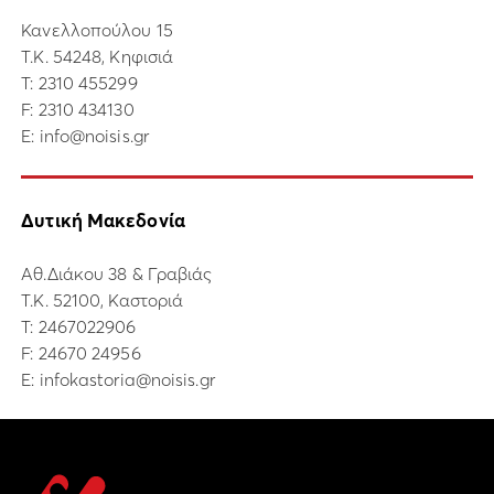
Κανελλοπούλου 15
Τ.Κ. 54248, Κηφισιά
Τ:
2310 455299
F: 2310 434130
E:
info@noisis.gr
Δυτική Μακεδονία
Αθ.Διάκου 38 & Γραβιάς
Τ.Κ. 52100, Καστοριά
Τ:
2467022906
F: 24670 24956
E:
infokastoria@noisis.gr