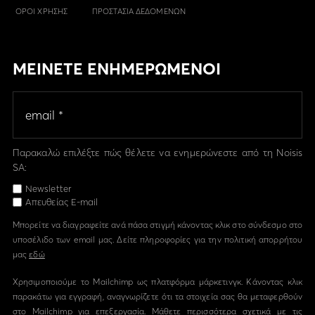
ΟΡΟΙ ΧΡΗΣΗΣ
ΠΡΟΣΤΑΣΙΑ ΔΕΔΟΜΕΝΩΝ
ΜΕΙΝΕΤΕ ΕΝΗΜΕΡΩΜΕΝΟΙ
Παρακαλώ επιλέξτε πώς θέλετε να ενημερώνεστε από τη Noisis
SA:
Newsletter
Απευθείας E-mail
Μπορείτε να διαγραφείτε ανά πάσα στιγμή κάνοντας κλικ στο σύνδεσμο στο
υποσέλιδο των email μας. Δείτε πληροφορίες για την πολιτική απορρήτου
μας
εδώ
Χρησιμοποιούμε το Mailchimp ως πλατφόρμα μάρκετινγκ. Κάνοντας κλικ
παρακάτω για εγγραφή, αναγνωρίζετε ότι τα στοιχεία σας θα μεταφερθούν
στο Mailchimp για επεξεργασία. Μάθετε περισσότερα σχετικά με τις