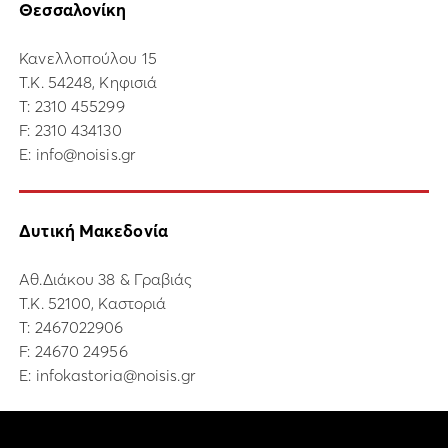
Θεσσαλονίκη
Κανελλοπούλου 15
Τ.Κ. 54248, Κηφισιά
Τ:
2310 455299
F: 2310 434130
E:
info@noisis.gr
Δυτική Μακεδονία
Αθ.Διάκου 38 & Γραβιάς
Τ.Κ. 52100, Καστοριά
Τ:
2467022906
F: 24670 24956
E:
infokastoria@noisis.gr