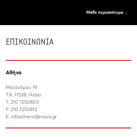
Μάθε περισσότερα
ΕΠΙΚΟΙΝΩΝΙΑ
Αθήνα
Μαιάνδρου 19
Τ.Κ. 11528, Ιλίσια
Τ:
210 7250800
F: 210 7250812
E:
infoathens@noisis.gr