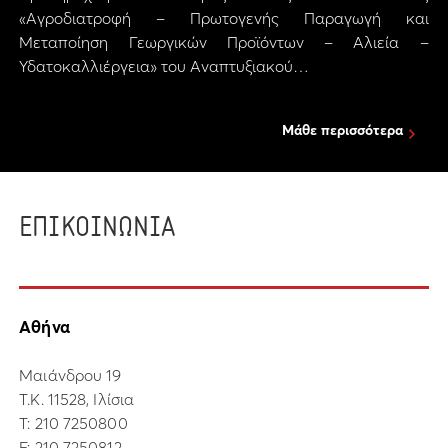
«Αγροδιατροφή – Πρωτογενής Παραγωγή και
Μεταποίηση Γεωργικών Προϊόντων – Αλιεία –
Υδατοκαλλιέργεια» του Αναπτυξιακού…
Μάθε περισσότερα
ΕΠΙΚΟΙΝΩΝΙΑ
Αθήνα
Μαιάνδρου 19
Τ.Κ. 11528, Ιλίσια
Τ:
210 7250800
F: 210 7250812