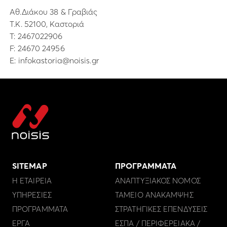
Αθ.Διάκου 38 & Γραβιάς
Τ.Κ. 52100, Καστοριά
Τ:
2467022906
F: 24670 24956
E:
infokastoria@noisis.gr
SITEMAP
ΠΡΟΓΡΑΜΜΑΤΑ
Η ΕΤΑΙΡΕΙΑ
ΑΝΑΠΤΥΞΙΑΚΟΣ ΝΟΜΟΣ
ΥΠΗΡΕΣΙΕΣ
ΤΑΜΕΙΟ ΑΝΑΚΑΜΨΗΣ
ΠΡΟΓΡΑΜΜΑΤΑ
ΣΤΡΑΤΗΓΙΚΕΣ ΕΠΕΝΔΥΣΕΙΣ
ΕΡΓΑ
ΕΣΠΑ / ΠΕΡΙΦΕΡΕΙΑΚΑ /