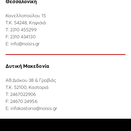
Θεσσαλονίκη
Κανελλοπούλου 15
Τ.Κ. 54248, Κηφισιά
Τ:
2310 455299
F: 2310 434130
E:
info@noisis.gr
Δυτική Μακεδονία
Αθ.Διάκου 38 & Γραβιάς
Τ.Κ. 52100, Καστοριά
Τ:
2467022906
F: 24670 24956
E:
infokastoria@noisis.gr