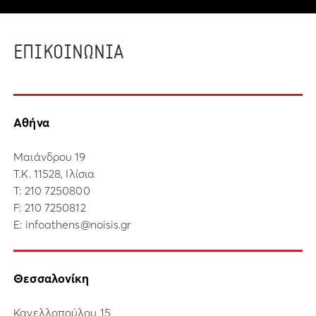
ΕΠΙΚΟΙΝΩΝΙΑ
Αθήνα
Μαιάνδρου 19
Τ.Κ. 11528, Ιλίσια
Τ:
210 7250800
F: 210 7250812
E:
infoathens@noisis.gr
Θεσσαλονίκη
Κανελλοπούλου 15