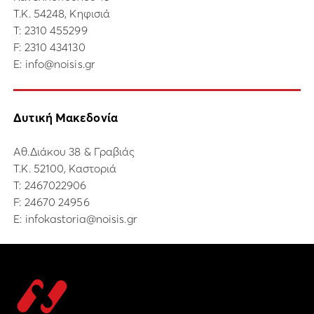
Τ.Κ. 54248, Κηφισιά
Τ:
2310 455299
F: 2310 434130
E:
info@noisis.gr
Δυτική Μακεδονία
Αθ.Διάκου 38 & Γραβιάς
Τ.Κ. 52100, Καστοριά
Τ:
2467022906
F: 24670 24956
E:
infokastoria@noisis.gr