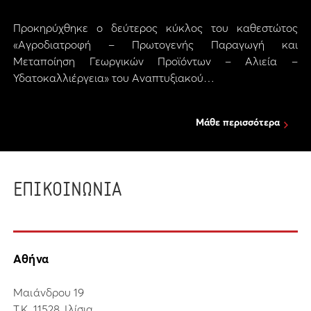
Προκηρύχθηκε ο δεύτερος κύκλος του καθεστώτος
«Αγροδιατροφή – Πρωτογενής Παραγωγή και
Μεταποίηση Γεωργικών Προϊόντων – Αλιεία –
Υδατοκαλλιέργεια» του Αναπτυξιακού…
Μάθε περισσότερα
ΕΠΙΚΟΙΝΩΝΙΑ
Αθήνα
Μαιάνδρου 19
Τ.Κ. 11528, Ιλίσια